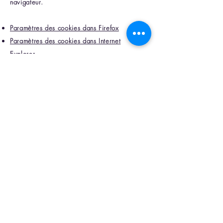
navigateur.
Paramètres des cookies dans Firefox
Paramètres des cookies dans Internet
Explorer
Paramètres des cookies dans Google Chrome
Paramètres des cookies dans Safari (OS X)
Paramètres des cookies dans Safari (iOS)
Paramètres des cookies dans Android
Pour refuser et empêcher que vos données
soient utilisées par Google Analytics sur tous
les sites web, consultez les instructions
suivantes :
https://tools.google.com/dlpage
/gaoptout?hl=fr
.
Il se peut que nous modifiions cette politique
en matière de cookies. Nous vous