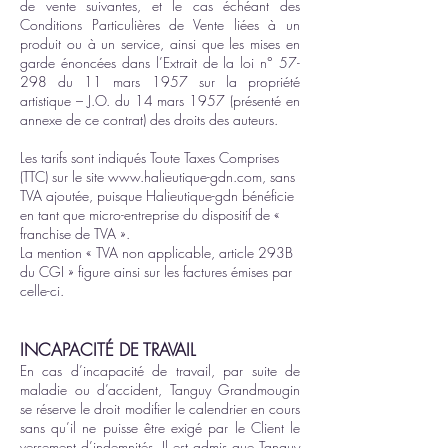
de vente suivantes, et le cas échéant des
Conditions Particulières de Vente liées à un
produit ou à un service, ainsi que les mises en
garde énoncées dans l’Extrait de la loi n° 57-
298 du 11 mars 1957 sur la propriété
artistique – J.O. du 14 mars 1957 (présenté en
annexe de ce contrat) des droits des auteurs.
Les tarifs sont indiqués Toute Taxes Comprises
(TTC) sur le site
www.halieutique-gdn.com
, sans
TVA ajoutée, puisque Halieutique-gdn bénéficie
en tant que micro-entreprise du dispositif de «
franchise de TVA ».
La mention « TVA non applicable, article 293B
du CGI » figure ainsi sur les factures émises par
celle-ci.
INCAPACITÉ DE TRAVAIL
En cas d’incapacité de travail, par suite de
maladie ou d’accident, Tanguy Grandmougin
se réserve le droit modifier le calendrier en cours
sans qu’il ne puisse être exigé par le Client le
versement d’indemnités. Il est admis que Tanguy