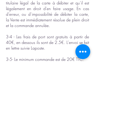
titulaire légal de la carte à débiter et qu’il est
légalement en droit d’en faire usage. En cas
d’erreur, ou d’impossibilité de débiter la carte,
la Vente est immédiatement résolue de plein droit
et la commande annulée.
3-4 - Les frais de port sont gratuits à partir de
40€, en dessous ils sont de 2.5€. L'envoi se fait
en lettre suivie Laposte.
3-5- Le minimum commande est de 20€ TTC.
4.DELAIS ET EXPÉDITION
4.1— Les mouches seront remises sous un délais
de 2 à 4 jours à compter de la date de
validation de la commande selon les
disponibilités de Halieutique-Gdn.
4.2 — La livraisons des mouches se fera par
voie postale à l’adresse postale indiquée par le
client en Lettre Suivie (La Poste). La Poste
annonce un délais d’expédition de 2 à 4 jours
ouvrés à prendre en compte.