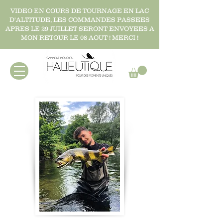
VIDEO EN COURS DE TOURNAGE EN LAC
D'ALTITUDE, LES COMMANDES PASSEES
APRES LE 29 JUILLET SERONT ENVOYEES A
MON RETOUR LE 08 AOUT ! MERCI !