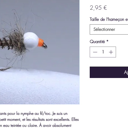
Prix
2,95 €
Taille de l'hameçon e
Sélectionner
Quantité
*
Aj
ts pour la nymphe au fil/toc. Je suis un
it moment, et les résultats sont excellents. Elles
en eau teintée ou claire. À avoir absolument