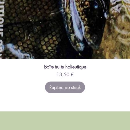
Aperçu rapide
Boîte truite halieutique
Prix
13,50 €
Rupture de stock