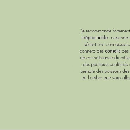
"Je recommande fortement
- cependant
irréprochable
détient une connaissanc
donnera des
des 
conseils
de connaissance du milieu
des pêcheurs confirmés d
prendre des poissons des p
de l'ombre que vous all