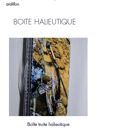
ardillon.
BOITE HALIEUTIQUE
Boite pour sèche
Boîte truite halieutique