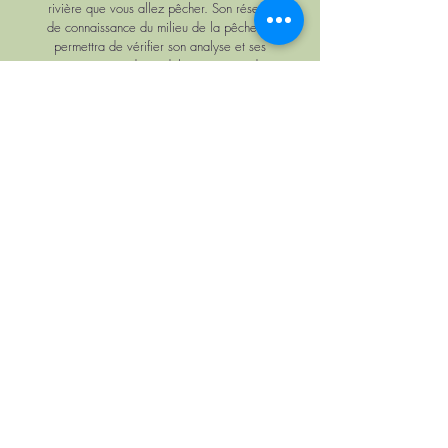
rivière que vous allez pêcher. Son réseau
de connaissance du milieu de la pêche lui
permettra de vérifier son analyse et ses
préconisations de modèles et auprès des
pêcheurs confirmés des rivières que vous
prévoyez de pêcher. Il va s'assurer que
ses conseils vous permettent de prendre
des poissons des prises que vous allez
faire. Il sera toujours heureux de recevoir
une photo de la belle truite ou de l'ombre
que vous allez prendre avec ses
nymphes. La commande que vous lui
passerez changera radicalement la
configuration de vos parties de pêche."
JÉROME SALLE