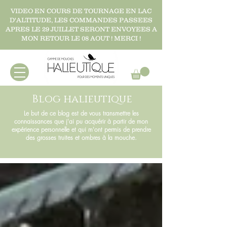
VIDEO EN COURS DE TOURNAGE EN LAC
D'ALTITUDE, LES COMMANDES PASSEES
APRES LE 29 JUILLET SERONT ENVOYEES A
MON RETOUR LE 08 AOUT ! MERCI !
Blog halieutique
Le but de ce blog est de vous transmettre les
connaissances que j'ai pu acquérir à partir de mon
expérience personnelle et qui m'ont permis de prendre
des grosses truites et ombres à la mouche.