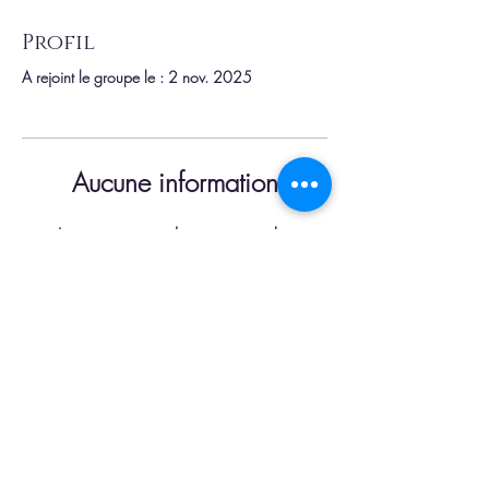
Profil
A rejoint le groupe le : 2 nov. 2025
Aucune information
Lorsque ce membre ajoutera des
informations sur lui-même, vous les verrez
ici.
Carte cadeau
Contact
Mentions légales
Conditions Générales de Vente
© 2022 par Tanguy Grandmougin.