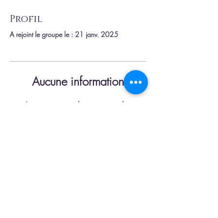
Profil
A rejoint le groupe le : 21 janv. 2025
Aucune information
Lorsque ce membre ajoutera des
informations sur lui-même, vous les verrez
ici.
Carte cadeau
Contact
Mentions légales
Conditions Générales de Vente
© 2022 par Tanguy Grandmougin.